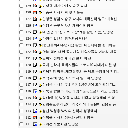
이상규-내가 만난 이승구 박사
129
이승구 박사 이력 및 저술들
128
안명준 성암 이승구 박사의 개혁신학 탐구: 개혁신...
127
성암 이승구 박사의 개혁신학 탐구
126
내 인생의 책] 기독교 강요(존 칼빈 지음) 안명준
125
안명준 칼빈의 경건과성경해석
124
[합신총회40주년기념 칼럼] 다음세대를 준비하는 ...
123
“펜데믹에 대한 종교개혁 신학자들의 이해와 대응...
122
교회의 정체성과 사명 판 더 베크
121
국내 신학자·목회자들의 코로나19 사태에 대한 성...
120
영육간의 축복, 개교회주의 등 궤도 수정해야 안명...
119
목적 위해 성경조작 하지 말아야 안명준
118
이상웅 박사의 ”3.1 운동 100주년에 즈음하여 다...
117
거룩을 향한 피어선의 영적운동으로서 기도 안명준
116
성산(聖山) 박형용 박사의 신학과 성경해석: 안명...
115
안명준교수의 글이 외국의 책과 논문에 인용된 곳 ...
114
성산 박형용 박사의 신학과 성경해석
113
신복윤 박사의 생애와 신학 안명준
112
피어선의 문화관 안명준
111