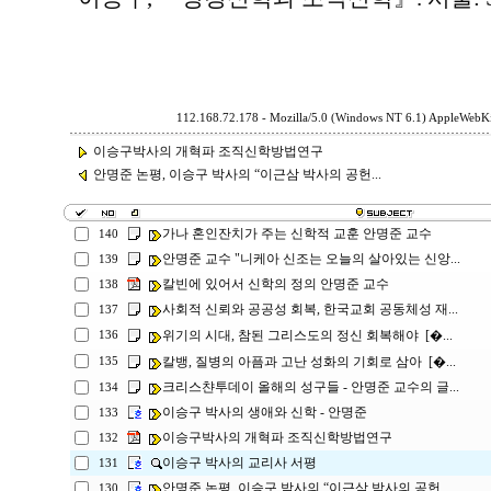
112.168.72.178 - Mozilla/5.0 (Windows NT 6.1) AppleWebKi
이승구박사의 개혁파 조직신학방법연구
안명준 논평, 이승구 박사의 “이근삼 박사의 공헌...
가나 혼인잔치가 주는 신학적 교훈 안명준 교수
140
안명준 교수 "니케아 신조는 오늘의 살아있는 신앙...
139
칼빈에 있어서 신학의 정의 안명준 교수
138
사회적 신뢰와 공공성 회복, 한국교회 공동체성 재...
137
위기의 시대, 참된 그리스도의 정신 회복해야 [�...
136
칼뱅, 질병의 아픔과 고난 성화의 기회로 삼아 [�...
135
크리스챤투데이 올해의 성구들 - 안명준 교수의 글...
134
이승구 박사의 생애와 신학 - 안명준
133
이승구박사의 개혁파 조직신학방법연구
132
이승구 박사의 교리사 서평
131
안명준 논평, 이승구 박사의 “이근삼 박사의 공헌...
130