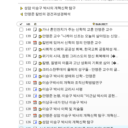
성암 이승구 박사의 개혁신학 탐구
안명준 칼빈의 경건과성경해석
가나 혼인잔치가 주는 신학적 교훈 안명준 교수
140
안명준 교수 "니케아 신조는 오늘의 살아있는 신앙...
139
칼빈에 있어서 신학의 정의 안명준 교수
138
사회적 신뢰와 공공성 회복, 한국교회 공동체성 재...
137
위기의 시대, 참된 그리스도의 정신 회복해야 [�...
136
칼뱅, 질병의 아픔과 고난 성화의 기회로 삼아 [�...
135
크리스챤투데이 올해의 성구들 - 안명준 교수의 글...
134
이승구 박사의 생애와 신학 - 안명준
133
이승구박사의 개혁파 조직신학방법연구
132
이승구 박사의 교리사 서평
131
안명준 논평, 이승구 박사의 “이근삼 박사의 공헌...
130
이상규-내가 만난 이승구 박사
129
이승구 박사 이력 및 저술들
128
안명준 성암 이승구 박사의 개혁신학 탐구: 개혁신...
127
성암 이승구 박사의 개혁신학 탐구
126