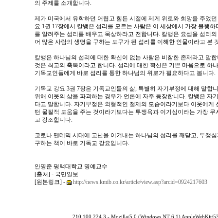
의 주제를 소개합니다.
제가 미국에서 유학하던 어렵고 힘든 시절에 제게 위로와 희망을 주었던 
요 1권 17장에서 칼뱅은 섭리를 모르는 사람은 이 세상에서 가장 불행
를 알려주는 섭리를 배우고 묵상하라고 전합니다. 칼뱅은 요셉을 섭리의
어 많은 사람의 생명을 구하는 도구가 된 섭리를 이해한 인물이라고 본 
칼뱅은 하나님의 섭리에 대한 확신이 없는 사람은 비참한 존재라고 말합
것은 최고의 축복이라고 합니다. 섭리에 대한 확신은 기쁜 마음으로 하나
기독교인들에게 바로 섭리를 통한 하나님의 위로가 필요하다고 봅니다.
기독교 강요 3권 7장은 기독교인들의 삶, 특별히 자기부정에 대해 말합
위해 이웃의 삶을 파괴하는 경우가 언론에 자주 등장합니다. 칼뱅은 자
다고 말합니다. 자기부정은 외형적인 절제의 모습이라기보다 이웃에게 선
떤 물질적 도움을 주는 것이라기보다는 투쟁욕과 이기심이라는 가장 무
고 강조합니다.
코로나 팬데믹 시대에 고난을 이겨내는 하나님의 섭리를 깨닫고, 투쟁심
구하는 책이 바로 기독교 강요입니다.
안명준 평택대학교 명예교수
[출처] - 국민일보
[원본링크] -
http://news.kmib.co.kr/article/view.asp?arcid=0924217603
210.100.224.3 - Mozilla/5.0 (Windows NT 6.1) AppleWebKit/5