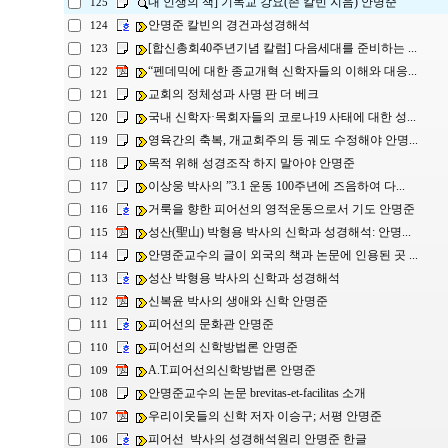
내 인생의 책] 기독교 강요(존 칼빈 지음) 안명준
125
안명준 칼빈의 경건과성경해석
124
[합신총회40주년기념 칼럼] 다음세대를 준비하는 ...
123
“펜데믹에 대한 종교개혁 신학자들의 이해와 대응...
122
교회의 정체성과 사명 판 더 베크
121
국내 신학자·목회자들의 코로나19 사태에 대한 성...
120
영육간의 축복, 개교회주의 등 궤도 수정해야 안명...
119
목적 위해 성경조작 하지 말아야 안명준
118
이상웅 박사의 ”3.1 운동 100주년에 즈음하여 다...
117
거룩을 향한 피어선의 영적운동으로서 기도 안명준
116
성산(聖山) 박형용 박사의 신학과 성경해석: 안명...
115
안명준교수의 글이 외국의 책과 논문에 인용된 곳 ...
114
성산 박형용 박사의 신학과 성경해석
113
신복윤 박사의 생애와 신학 안명준
112
피어선의 문화관 안명준
111
피어선의 신학방법론 안명준
110
A.T.피어선의신학방법론 안명준
109
안명준교수의 논문 brevitas-et-facilitas 소개
108
우리이웃들의 신학 저자 이승구; 서평 안명준
107
피어선 박사의 성경해석원리 안명준 한글
106