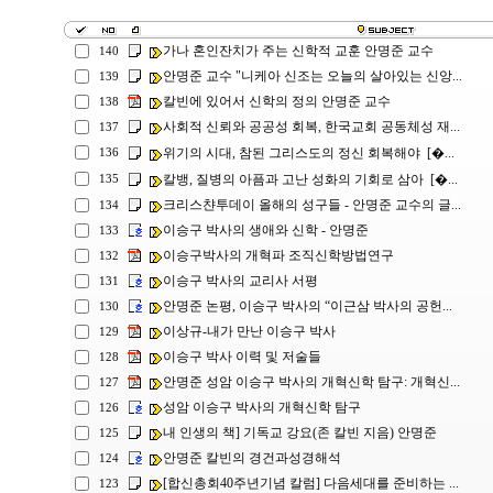
가나 혼인잔치가 주는 신학적 교훈 안명준 교수
140
안명준 교수 "니케아 신조는 오늘의 살아있는 신앙...
139
칼빈에 있어서 신학의 정의 안명준 교수
138
사회적 신뢰와 공공성 회복, 한국교회 공동체성 재...
137
위기의 시대, 참된 그리스도의 정신 회복해야 [�...
136
칼뱅, 질병의 아픔과 고난 성화의 기회로 삼아 [�...
135
크리스챤투데이 올해의 성구들 - 안명준 교수의 글...
134
이승구 박사의 생애와 신학 - 안명준
133
이승구박사의 개혁파 조직신학방법연구
132
이승구 박사의 교리사 서평
131
안명준 논평, 이승구 박사의 “이근삼 박사의 공헌...
130
이상규-내가 만난 이승구 박사
129
이승구 박사 이력 및 저술들
128
안명준 성암 이승구 박사의 개혁신학 탐구: 개혁신...
127
성암 이승구 박사의 개혁신학 탐구
126
내 인생의 책] 기독교 강요(존 칼빈 지음) 안명준
125
안명준 칼빈의 경건과성경해석
124
[합신총회40주년기념 칼럼] 다음세대를 준비하는 ...
123