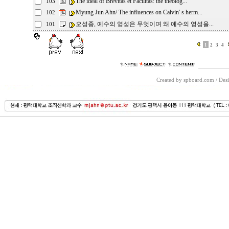
The ideal of Brevitas et Facilitas: the theolog...
103
Myung Jun Ahn/ The influences on Calvin' s herm...
102
오성종, 예수의 영성은 무엇이며 왜 예수의 영성을...
101
1
2
3
4
Created by spboard.com
/
Desi