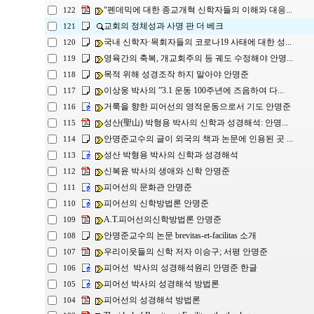
“펜데믹에 대한 종교개혁 신학자들의 이해와 대응...
122
교회의 정체성과 사명 판 더 베크
121
국내 신학자·목회자들의 코로나19 사태에 대한 성...
120
영육간의 축복, 개교회주의 등 궤도 수정해야 안명...
119
목적 위해 성경조작 하지 말아야 안명준
118
이상웅 박사의 ”3.1 운동 100주년에 즈음하여 다...
117
거룩을 향한 피어선의 영적운동으로서 기도 안명준
116
성산(聖山) 박형용 박사의 신학과 성경해석: 안명...
115
안명준교수의 글이 외국의 책과 논문에 인용된 곳 ...
114
성산 박형용 박사의 신학과 성경해석
113
신복윤 박사의 생애와 신학 안명준
112
피어선의 문화관 안명준
111
피어선의 신학방법론 안명준
110
A.T.피어선의신학방법론 안명준
109
안명준교수의 논문 brevitas-et-facilitas 소개
108
우리이웃들의 신학 저자 이승구; 서평 안명준
107
피어선 박사의 성경해석원리 안명준 한글
106
피어선 박사의 성경해석 방법론
105
피어선의 성경해석 방법론
104