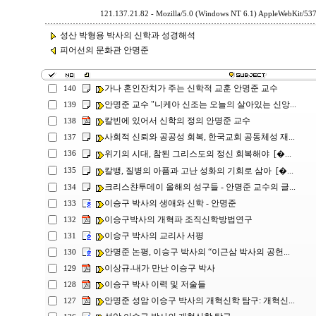
121.137.21.82 - Mozilla/5.0 (Windows NT 6.1) AppleWebKit/53
성산 박형용 박사의 신학과 성경해석
피어선의 문화관 안명준
가나 혼인잔치가 주는 신학적 교훈 안명준 교수
140
안명준 교수 "니케아 신조는 오늘의 살아있는 신앙...
139
칼빈에 있어서 신학의 정의 안명준 교수
138
사회적 신뢰와 공공성 회복, 한국교회 공동체성 재...
137
위기의 시대, 참된 그리스도의 정신 회복해야 [�...
136
칼뱅, 질병의 아픔과 고난 성화의 기회로 삼아 [�...
135
크리스챤투데이 올해의 성구들 - 안명준 교수의 글...
134
이승구 박사의 생애와 신학 - 안명준
133
이승구박사의 개혁파 조직신학방법연구
132
이승구 박사의 교리사 서평
131
안명준 논평, 이승구 박사의 “이근삼 박사의 공헌...
130
이상규-내가 만난 이승구 박사
129
이승구 박사 이력 및 저술들
128
안명준 성암 이승구 박사의 개혁신학 탐구: 개혁신...
127