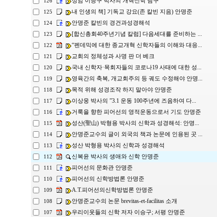
성암 이승구 박사의 개혁신학 탐구
126
내 인생의 책] 기독교 강요(존 칼빈 지음) 안명준
125
안명준 칼빈의 경건과성경해석
124
[합신총회40주년기념 칼럼] 다음세대를 준비하는 ...
123
“펜데믹에 대한 종교개혁 신학자들의 이해와 대응...
122
교회의 정체성과 사명 판 더 베크
121
국내 신학자·목회자들의 코로나19 사태에 대한 성...
120
영육간의 축복, 개교회주의 등 궤도 수정해야 안명...
119
목적 위해 성경조작 하지 말아야 안명준
118
이상웅 박사의 ”3.1 운동 100주년에 즈음하여 다...
117
거룩을 향한 피어선의 영적운동으로서 기도 안명준
116
성산(聖山) 박형용 박사의 신학과 성경해석: 안명...
115
안명준교수의 글이 외국의 책과 논문에 인용된 곳 ...
114
성산 박형용 박사의 신학과 성경해석
113
신복윤 박사의 생애와 신학 안명준
112
피어선의 문화관 안명준
111
피어선의 신학방법론 안명준
110
A.T.피어선의신학방법론 안명준
109
안명준교수의 논문 brevitas-et-facilitas 소개
108
우리이웃들의 신학 저자 이승구; 서평 안명준
107