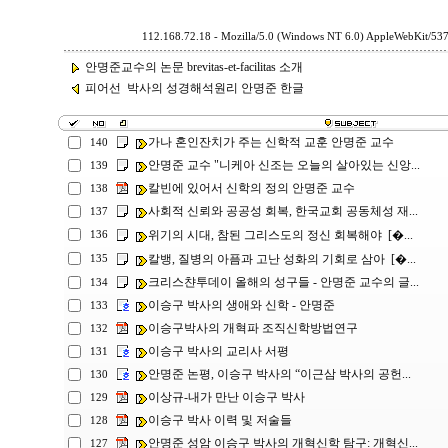
112.168.72.18 - Mozilla/5.0 (Windows NT 6.0) AppleWebKit/53
안명준교수의 논문 brevitas-et-facilitas 소개
피어선 박사의 성경해석원리 안명준 한글
가나 혼인잔치가 주는 신학적 교훈 안명준 교수
140
안명준 교수 "니케아 신조는 오늘의 살아있는 신앙...
139
칼빈에 있어서 신학의 정의 안명준 교수
138
사회적 신뢰와 공공성 회복, 한국교회 공동체성 재...
137
위기의 시대, 참된 그리스도의 정신 회복해야 [�...
136
칼뱅, 질병의 아픔과 고난 성화의 기회로 삼아 [�...
135
크리스챤투데이 올해의 성구들 - 안명준 교수의 글...
134
이승구 박사의 생애와 신학 - 안명준
133
이승구박사의 개혁파 조직신학방법연구
132
이승구 박사의 교리사 서평
131
안명준 논평, 이승구 박사의 “이근삼 박사의 공헌...
130
이상규-내가 만난 이승구 박사
129
이승구 박사 이력 및 저술들
128
안명준 성암 이승구 박사의 개혁신학 탐구: 개혁신...
127