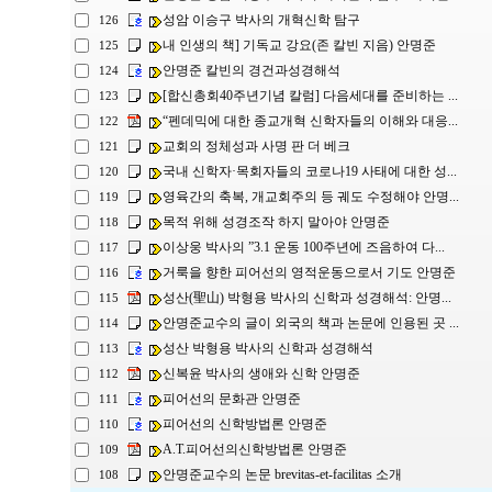
성암 이승구 박사의 개혁신학 탐구
126
내 인생의 책] 기독교 강요(존 칼빈 지음) 안명준
125
안명준 칼빈의 경건과성경해석
124
[합신총회40주년기념 칼럼] 다음세대를 준비하는 ...
123
“펜데믹에 대한 종교개혁 신학자들의 이해와 대응...
122
교회의 정체성과 사명 판 더 베크
121
국내 신학자·목회자들의 코로나19 사태에 대한 성...
120
영육간의 축복, 개교회주의 등 궤도 수정해야 안명...
119
목적 위해 성경조작 하지 말아야 안명준
118
이상웅 박사의 ”3.1 운동 100주년에 즈음하여 다...
117
거룩을 향한 피어선의 영적운동으로서 기도 안명준
116
성산(聖山) 박형용 박사의 신학과 성경해석: 안명...
115
안명준교수의 글이 외국의 책과 논문에 인용된 곳 ...
114
성산 박형용 박사의 신학과 성경해석
113
신복윤 박사의 생애와 신학 안명준
112
피어선의 문화관 안명준
111
피어선의 신학방법론 안명준
110
A.T.피어선의신학방법론 안명준
109
안명준교수의 논문 brevitas-et-facilitas 소개
108