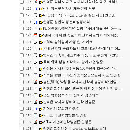
안명준 성암 이승구 박사의 개혁신학 탐구: 개혁신...
127
성암 이승구 박사의 개혁신학 탐구
126
내 인생의 책] 기독교 강요(존 칼빈 지음) 안명준
125
안명준 칼빈의 경건과성경해석
124
[합신총회40주년기념 칼럼] 다음세대를 준비하는 ...
123
“펜데믹에 대한 종교개혁 신학자들의 이해와 대응...
122
교회의 정체성과 사명 판 더 베크
121
국내 신학자·목회자들의 코로나19 사태에 대한 성...
120
영육간의 축복, 개교회주의 등 궤도 수정해야 안명...
119
목적 위해 성경조작 하지 말아야 안명준
118
이상웅 박사의 ”3.1 운동 100주년에 즈음하여 다...
117
거룩을 향한 피어선의 영적운동으로서 기도 안명준
116
성산(聖山) 박형용 박사의 신학과 성경해석: 안명...
115
안명준교수의 글이 외국의 책과 논문에 인용된 곳 ...
114
성산 박형용 박사의 신학과 성경해석
113
신복윤 박사의 생애와 신학 안명준
112
피어선의 문화관 안명준
111
피어선의 신학방법론 안명준
110
A.T.피어선의신학방법론 안명준
109
안명준교수의 논문 brevitas-et-facilitas 소개
108