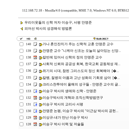
112.168.72.18 - Mozilla/4.0 (compatible; MSIE 7.0; Windows NT 6.0; BTRS1
우리이웃들의 신학 저자 이승구; 서평 안명준
피어선 박사의 성경해석 방법론
가나 혼인잔치가 주는 신학적 교훈 안명준 교수
140
안명준 교수 "니케아 신조는 오늘의 살아있는 신앙...
139
칼빈에 있어서 신학의 정의 안명준 교수
138
사회적 신뢰와 공공성 회복, 한국교회 공동체성 재...
137
위기의 시대, 참된 그리스도의 정신 회복해야 [�...
136
칼뱅, 질병의 아픔과 고난 성화의 기회로 삼아 [�...
135
크리스챤투데이 올해의 성구들 - 안명준 교수의 글...
134
이승구 박사의 생애와 신학 - 안명준
133
이승구박사의 개혁파 조직신학방법연구
132
이승구 박사의 교리사 서평
131
안명준 논평, 이승구 박사의 “이근삼 박사의 공헌...
130
이상규-내가 만난 이승구 박사
129
이승구 박사 이력 및 저술들
128