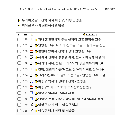
112.168.72.18 - Mozilla/4.0 (compatible; MSIE 7.0; Windows NT 6.0; BTRS1
우리이웃들의 신학 저자 이승구; 서평 안명준
피어선 박사의 성경해석 방법론
가나 혼인잔치가 주는 신학적 교훈 안명준 교수
140
안명준 교수 "니케아 신조는 오늘의 살아있는 신앙...
139
칼빈에 있어서 신학의 정의 안명준 교수
138
사회적 신뢰와 공공성 회복, 한국교회 공동체성 재...
137
위기의 시대, 참된 그리스도의 정신 회복해야 [�...
136
칼뱅, 질병의 아픔과 고난 성화의 기회로 삼아 [�...
135
크리스챤투데이 올해의 성구들 - 안명준 교수의 글...
134
이승구 박사의 생애와 신학 - 안명준
133
이승구박사의 개혁파 조직신학방법연구
132
이승구 박사의 교리사 서평
131
안명준 논평, 이승구 박사의 “이근삼 박사의 공헌...
130
이상규-내가 만난 이승구 박사
129
이승구 박사 이력 및 저술들
128