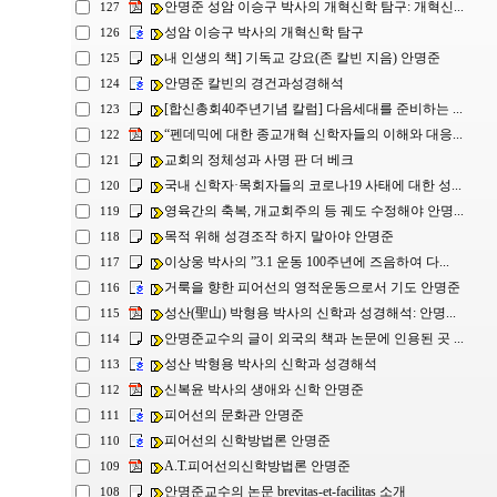
안명준 성암 이승구 박사의 개혁신학 탐구: 개혁신...
127
성암 이승구 박사의 개혁신학 탐구
126
내 인생의 책] 기독교 강요(존 칼빈 지음) 안명준
125
안명준 칼빈의 경건과성경해석
124
[합신총회40주년기념 칼럼] 다음세대를 준비하는 ...
123
“펜데믹에 대한 종교개혁 신학자들의 이해와 대응...
122
교회의 정체성과 사명 판 더 베크
121
국내 신학자·목회자들의 코로나19 사태에 대한 성...
120
영육간의 축복, 개교회주의 등 궤도 수정해야 안명...
119
목적 위해 성경조작 하지 말아야 안명준
118
이상웅 박사의 ”3.1 운동 100주년에 즈음하여 다...
117
거룩을 향한 피어선의 영적운동으로서 기도 안명준
116
성산(聖山) 박형용 박사의 신학과 성경해석: 안명...
115
안명준교수의 글이 외국의 책과 논문에 인용된 곳 ...
114
성산 박형용 박사의 신학과 성경해석
113
신복윤 박사의 생애와 신학 안명준
112
피어선의 문화관 안명준
111
피어선의 신학방법론 안명준
110
A.T.피어선의신학방법론 안명준
109
안명준교수의 논문 brevitas-et-facilitas 소개
108