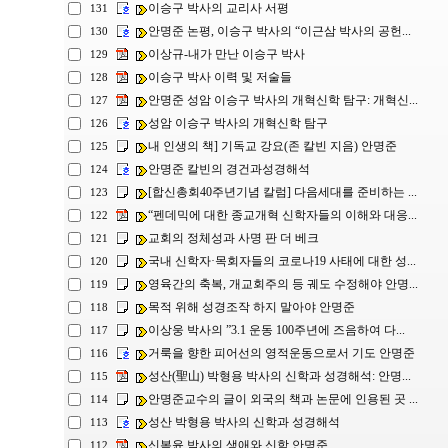
이승구 박사의 교리사 서평
131
안명준 논평, 이승구 박사의 “이근삼 박사의 공헌...
130
이상규-내가 만난 이승구 박사
129
이승구 박사 이력 및 저술들
128
안명준 성암 이승구 박사의 개혁신학 탐구: 개혁신...
127
성암 이승구 박사의 개혁신학 탐구
126
내 인생의 책] 기독교 강요(존 칼빈 지음) 안명준
125
안명준 칼빈의 경건과성경해석
124
[합신총회40주년기념 칼럼] 다음세대를 준비하는 ...
123
“펜데믹에 대한 종교개혁 신학자들의 이해와 대응...
122
교회의 정체성과 사명 판 더 베크
121
국내 신학자·목회자들의 코로나19 사태에 대한 성...
120
영육간의 축복, 개교회주의 등 궤도 수정해야 안명...
119
목적 위해 성경조작 하지 말아야 안명준
118
이상웅 박사의 ”3.1 운동 100주년에 즈음하여 다...
117
거룩을 향한 피어선의 영적운동으로서 기도 안명준
116
성산(聖山) 박형용 박사의 신학과 성경해석: 안명...
115
안명준교수의 글이 외국의 책과 논문에 인용된 곳 ...
114
성산 박형용 박사의 신학과 성경해석
113
신복윤 박사의 생애와 신학 안명준
112