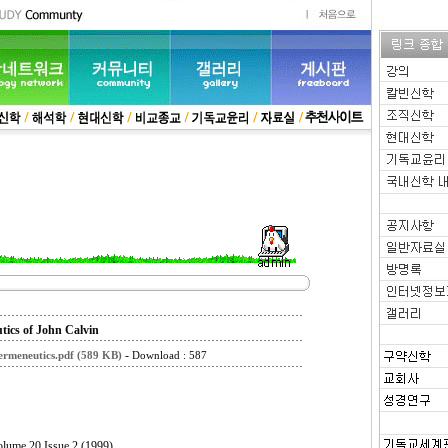
utics of John Calvin
-
Hermeneutics.pdf (589 KB)
Download : 587
olume 20 Issue 2 (1999)