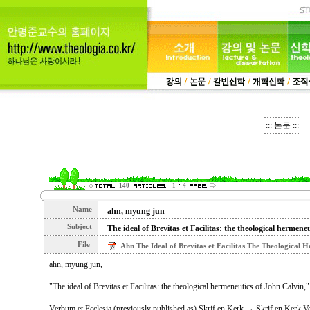
::: 논문 :::
140
1
4
Name
ahn, myung jun
Subject
The ideal of Brevitas et Facilitas: the theological hermene
File
Ahn The Ideal of Brevitas et Facilitas The Theological 
ahn, myung jun,
"The ideal of Brevitas et Facilitas: the theological hermeneutics of John Calvin,"
Verbum et Ecclesia (previously published as) Skrif en Kerk → Skrif en Kerk V