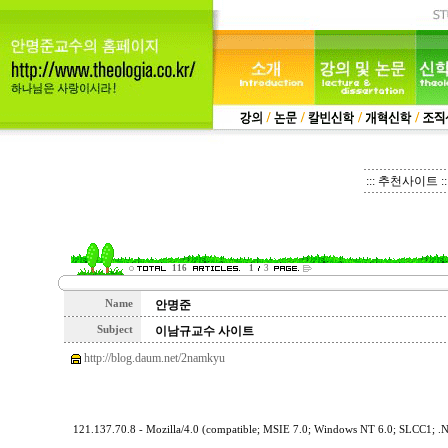
::: 추천사이트 ::
116
1
3
Name
안명준
Subject
이남규교수 사이트
http://blog.daum.net/2namkyu
121.137.70.8 - Mozilla/4.0 (compatible; MSIE 7.0; Windows NT 6.0; SLCC1; .