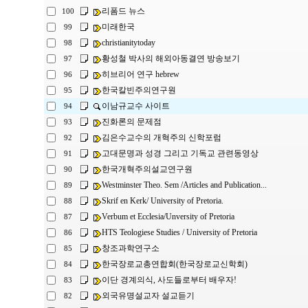
리폼드 뉴스
100
미래한국
99
christianitytoday
98
황성철 박사의 해외아동결연 방송보기
97
히브리어 연구 hebrew
96
한국칼빈주의연구원
95
이남규교수 사이트
94
진화론의 문제점
93
김은수교수의 개혁주의 신학포럼
92
고대문명과 성경 그리고 기독교 관련동영상
91
한국개혁주의설교연구원
90
Westminster Theo. Sem /Articles and Publication...
89
Skrif en Kerk/ University of Pretoria.
88
Verbum et Ecclesia/Unversity of Pretoria
87
HTS Teologiese Studies / University of Pretoria
86
창조과학연구소
85
한국장로교총연합회(한국장로교신학회)
84
이단 경계의식, 사도들로부터 배우자!
83
외국유명설교자 설교듣기
82