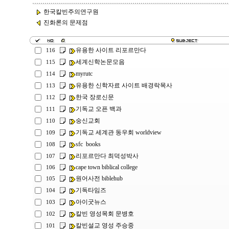
한국칼빈주의연구원
진화론의 문제점
유용한 사이트 리포르만다
116
세계신학논문모음
115
myrutc
114
유용한 신학자료 사이트 배경락목사
113
한국 장로신문
112
기독교 오픈 백과
111
숭신교회
110
기독교 세계관 동우회 worldview
109
sfc books
108
리포르만다 최덕성박사
107
cape town biblical college
106
원어사전 biblehub
105
기독타임즈
104
아이굿뉴스
103
칼빈 영성목회 문병호
102
칼빈설교 영성 주승중
101