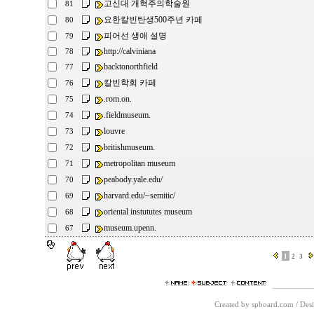
고신대 개혁주의학술원
81
요한칼빈탄생500주년 카페
80
피어선 생애 설명
79
http://calviniana
78
backtonorthfield
77
칼빈학회 카페
76
.rom.on.
75
.fieldmuseum.
74
louvre
73
britishmuseum.
72
metropolitan museum
71
peabody.yale.edu/
70
harvard.edu/~semitic/
69
oriental instututes museum
68
museum.upenn.
67
1
2
3
Created by spboard.com
/
Desi