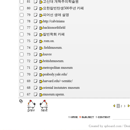
고신대 개혁주의학술원
81
요한칼빈탄생500주년 카페
80
피어선 생애 설명
79
http://calviniana
78
backtonorthfield
77
칼빈학회 카페
76
.rom.on.
75
.fieldmuseum.
74
louvre
73
britishmuseum.
72
metropolitan museum
71
peabody.yale.edu/
70
harvard.edu/~semitic/
69
oriental instututes museum
68
museum.upenn.
67
1
2
3
Created by spboard.com
/
Desi