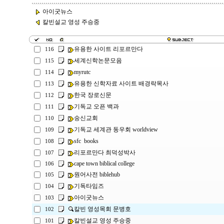
아이굿뉴스
칼빈설교 영성 주승중
유용한 사이트 리포르만다
116
세계신학논문모음
115
myrutc
114
유용한 신학자료 사이트 배경락목사
113
한국 장로신문
112
기독교 오픈 백과
111
숭신교회
110
기독교 세계관 동우회 worldview
109
sfc books
108
리포르만다 최덕성박사
107
cape town biblical college
106
원어사전 biblehub
105
기독타임즈
104
아이굿뉴스
103
칼빈 영성목회 문병호
102
칼빈설교 영성 주승중
101