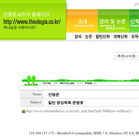
::: 추천사이트 ::
116
1
3
Name
안명준
Subject
칼빈 영성목회 문병호
http://www.reformednews.co.kr/sub_read.html?uid=840§ion=sc8§ion2=
119.194.117.175 - Mozilla/4.0 (compatible; MSIE 7.0; Windows NT 6.0; 