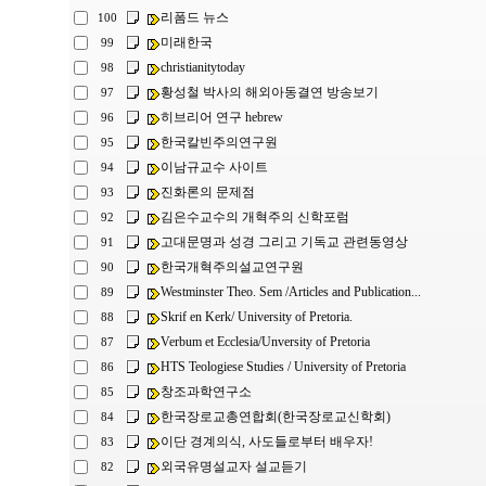
리폼드 뉴스
100
미래한국
99
christianitytoday
98
황성철 박사의 해외아동결연 방송보기
97
히브리어 연구 hebrew
96
한국칼빈주의연구원
95
이남규교수 사이트
94
진화론의 문제점
93
김은수교수의 개혁주의 신학포럼
92
고대문명과 성경 그리고 기독교 관련동영상
91
한국개혁주의설교연구원
90
Westminster Theo. Sem /Articles and Publication...
89
Skrif en Kerk/ University of Pretoria.
88
Verbum et Ecclesia/Unversity of Pretoria
87
HTS Teologiese Studies / University of Pretoria
86
창조과학연구소
85
한국장로교총연합회(한국장로교신학회)
84
이단 경계의식, 사도들로부터 배우자!
83
외국유명설교자 설교듣기
82