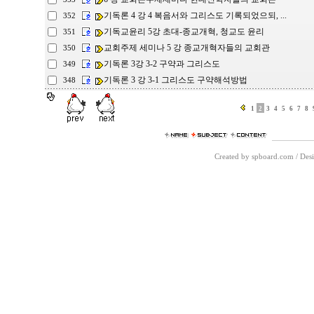
기독론 4 강 4 복음서와 그리스도 기록되었으되, ...
352
기독교윤리 5강 초대-종교개혁, 청교도 윤리
351
교회주제 세미나 5 강 종교개혁자들의 교회관
350
기독론 3강 3-2 구약과 그리스도
349
기독론 3 강 3-1 그리스도 구약해석방법
348
1
2
3
4
5
6
7
8
Created by spboard.com
/
Desi