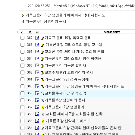
220.120.82.250 - Mozilla/5.0 (Windows NT 10.0; Win64; x64) AppleWebKi
기독교윤리 8 강 생명윤리 배아복제 낙태 사형제도
기독론 6강 성경이외 문서
기독교 윤리 10강 폭력과 윤리
367
기록론 8 강 그리스도의 명칭 교수용
366
교회론 주제 세미나 제 10 교회의 본질
365
기독론 8 강 그리스도의 명칭 학생용
364
기독론 7 강 기독론 발전사
363
교회주제 9 강 교회의정치 권세
362
기독교윤리 9강 성과 동성애
361
기독교윤리 8 강 생명윤리 배아복제 낙태 사형제도
360
교회론주제 8 강 구약 신약
359
기독론 6강 성경이외 문서
358
기독교윤리 7강 생명윤리
357
교회론 세미나 7강 교회를 위한 신학
356
기독론 5 강 신약과 그리스도
355
기독교윤리 6 강 근대와 현대 신학자들의 윤리 안...
354
6 강 교회론주제세미나 현대신학자들의 교회론
353