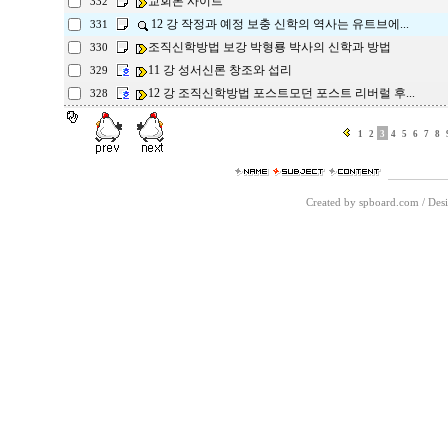
교회론 사이트
332
12 강 작정과 예정 보충 신학의 역사는 유트브에...
331
조직신학방법 보강 박형룡 박사의 신학과 방법
330
11 강 성서신론 창조와 섭리
329
12 강 조직신학방법 포스트모던 포스트 리버럴 후...
328
1
2
3
4
5
6
7
8
Created by spboard.com
/
Desi