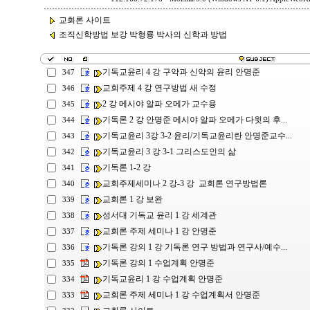
교회론 사이트
조직신학방법 보강 박형룡 박사의 신학과 방법
기독교윤리 4 강 구약과 신약의 윤리 안명준
347
교회주제 4 강 연구방법 새 수정
346
2 강 메시야 알파 오메가 교수용
345
기독론 2 강 안명준 메시야 알파 오메가 다윗의 후...
344
기독교윤리 3강 3-2 윤리/기독교윤리란 안명준교수...
343
기독교윤리 3 강 3-1 그리스도인의 삶
342
기독론 1-2 강
341
교회주제세미나 2 강-3 강 교회론 연구방법론
340
교회론 1 강 보완
339
성서대 기독교 윤리 1 강 세계관
338
교회론 주제 세미나 1 강 안명준
337
기독론 강의 1 강 기독론 연구 방법과 연구사/예수...
336
기독론 강의 1 수업계획 안명준
335
기독교윤리 1 강 수업계획 안명준
334
교회론 주제 세미나 1 강 수업계획서 안명준
333