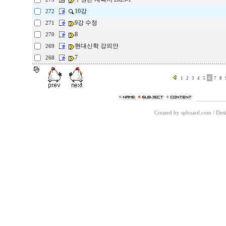
10강
272
9강 수정
271
8
270
현대신학 강의안
269
7
268
1
2
3
4
5
6
7
8
Created by spboard.com
/
Desi