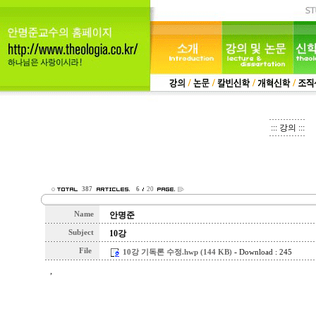
::: 강의 :::
387
6
20
Name
안명준
Subject
10강
File
-
10강 기독론 수정.hwp (144 KB)
Download : 245
,