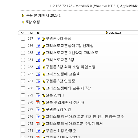
112.168.72.178 - Mozilla/5.0 (Windows NT 6.1) AppleWebKi
구원론 계획서 2023-1
9강 수정
구원론 6강 중생
287
그리스도교훈생애 7강 선재성
286
그리스도교훈 6 신약과 그리스도
285
그리스도교훈 5강
284
구원론 5강 외적 소명 직업소명
283
그리스도생애 교훈 4
282
구원론 3강 안명준
281
그리스도생애와 교훈 제 2강
280
신론 강의 1
279
신론 수업계획서 성서대
278
구원론 2강 인간
277
그리스도의 생애와 교훈 강의안 1강 안명준 교수
276
그리스도의 생애와교훈 수업계획서
275
구원론 1 강 안명준
274
구원론 계획서 2023-1
273