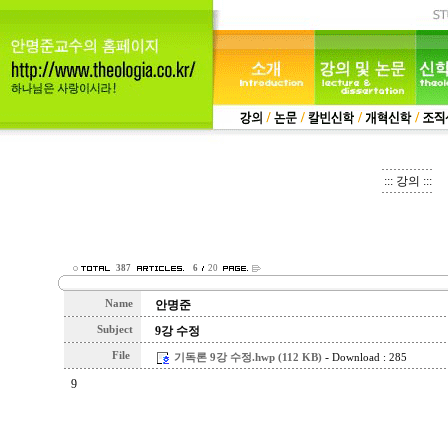
::: 강의 :::
387
6
20
Name
안명준
Subject
9강 수정
File
-
기독론 9강 수정.hwp (112 KB)
Download : 285
9