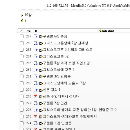
112.168.72.178 - Mozilla/5.0 (Windows NT 6.1) AppleWebKi
10강
8
구원론 6강 중생
287
그리스도교훈생애 7강 선재성
286
그리스도교훈 6 신약과 그리스도
285
그리스도교훈 5강
284
구원론 5강 외적 소명 직업소명
283
그리스도생애 교훈 4
282
구원론 3강 안명준
281
그리스도생애와 교훈 제 2강
280
신론 강의 1
279
신론 수업계획서 성서대
278
구원론 2강 인간
277
그리스도의 생애와 교훈 강의안 1강 안명준 교수
276
그리스도의 생애와교훈 수업계획서
275
구원론 1 강 안명준
274
구원론 계획서 2023-1
273