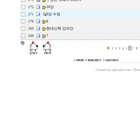
10강
272
9강 수정
271
8
270
현대신학 강의안
269
7
268
1
2
3
4
5
6
7
8
Created by spboard.com
/
Desi